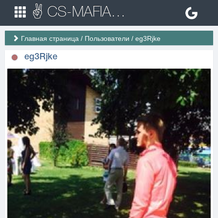
✌ CS-MAFIA.RU ✌ Игровые сервера Counter Strike 1.6
Главная страница
/
Пользователи
/
eg3Rjke
eg3Rjke