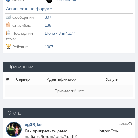
Активность на форуме
Сообщений:
307
Спасибок:
139
Последняя
Elena <3 m4a1^^
тема:
Рейтинг:
1007
Привилегии
#
Сервер
Идентификатор
Услуги
Привилегий нет
Стена
eg3Rjke
12:35
Как прикрепить демо: https://cs-
mafia.ru/forum/topic?id=82