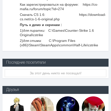
Как зарегистрироваться на форуме: https://cs-
mafia.ru/forum/topic?id=274
Скачать CS 1.6: https://download-
cs.net/cs-1-6-original.php
Путь к демо и скринам :
1)
для пиратки:
C:\Games\Counter-Strike 1.6
Original\cstrike
2)
для стима:
C:\Program Files
(x86)\Steam\SteamApps\common\Half-Life\cstrike
Последние посетители
За этот день никто не посещал!
Друзья