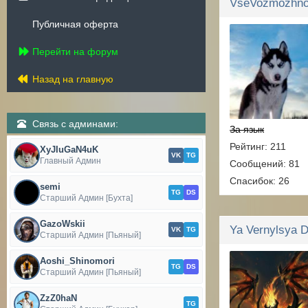
VseVozmozhn
Публичная оферта
Перейти на форум
Назад на главную
Связь с админами:
За язык
Рейтинг: 211
XyJIuGaN4uK
VK
TG
Главный Админ
Сообщений: 81
Спасибок: 26
semi
TG
DS
Старший Админ [Бухта]
GazoWskii
VK
TG
Старший Админ [Пьяный]
Aoshi_Shinomori
TG
DS
Старший Админ [Пьяный]
ZzZ0haN
TG