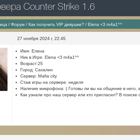
ера Counter Strike 1.6
ница
/
Форум
/
Как получить VIP девушке?
/
Elena <3 m4a1^^
27 ноября 2024 г, 22:45
Имя: Елена
Ник в Игре: Elena <3 m4a1^^
Возраст:25
Город: Сахалин
Сервер: Mafia city
Стаж игры на сервере: неделя
Наличие микрофона: ( Готовы ли вы на общение в него, а 
Как узнали про наш сервер или кто пригласил? В поиске 