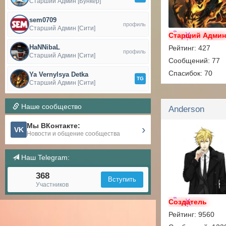
Старший Админ [Бункер]
sem0709
профиль
Старший Админ [Сити]
Старший Адми
HaNNibaL
Рейтинг: 427
профиль
Старший Админ [Сити]
Сообщений: 77
Спасибок: 70
Ya Vernylsya Detka
TG
Старший Админ [Сити]
Наше сообщество
Anderson
Мы ВКонтакте:
›
VK
Новости и общение сообщества
Наш Telegram:
368
Вступить
Участников
Создатель
Рейтинг: 9560