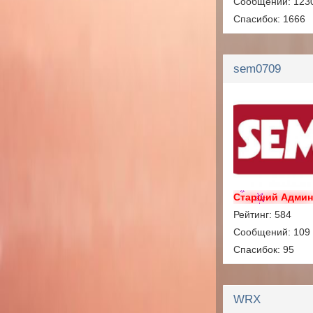
Сообщений: 123
Спасибок: 1666
sem0709
Старший Адми
Рейтинг: 584
Сообщений: 109
Спасибок: 95
WRX