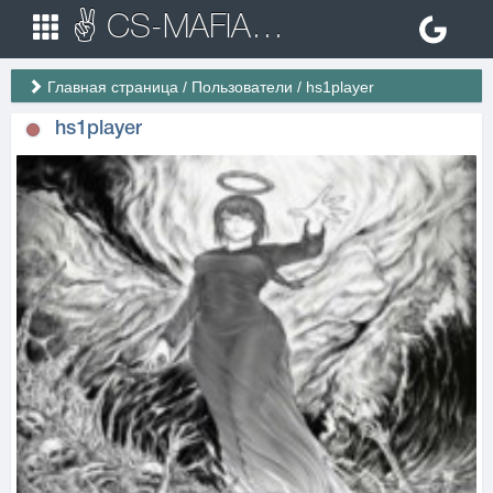
✌ CS-MAFIA.RU ✌ Игровые сервера Counter Strike 1.6
Главная страница
/
Пользователи
/
hs1player
hs1player