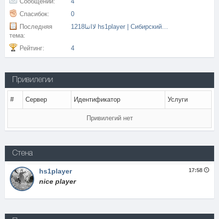
Сообщений:
4
Спасибок:
0
Последняя
1218لااتنا hs1player | Сибирский Бункер
тема:
Рейтинг:
4
Привилегии
#
Сервер
Идентификатор
Услуги
Привилегий нет
Стена
hs1player
17:58
nice player