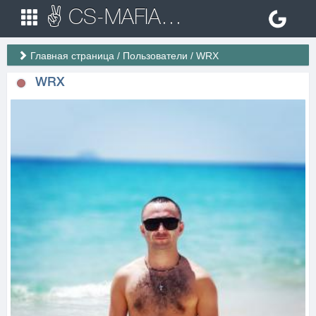
✌ CS-MAFIA.RU ✌ Игровые сервера Counter Strike 1.6
Главная страница
/
Пользователи
/
WRX
WRX