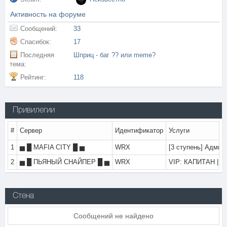
Активность на форуме
Сообщений:
33
Спасибок:
17
Последняя
Шприц - баг ?? или meme?
тема:
Рейтинг:
118
Привилегии
#
Сервер
Идентификатор
Услуги
1
▅ █ MAFIA CITY █ ▅
WRX
[3 ступень] Админ
2
▅ █ ПЬЯНЫЙ СНАЙПЕР █ ▅
WRX
VIP: КАПИТАН | б
Стена
Сообщений не найдено