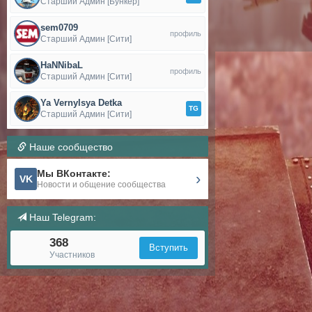
Старший Админ [Бункер]
sem0709
профиль
Старший Админ [Сити]
HaNNibaL
профиль
Старший Админ [Сити]
Ya Vernylsya Detka
TG
Старший Админ [Сити]
Наше сообщество
Мы ВКонтакте:
›
VK
Новости и общение сообщества
Наш Telegram:
368
Вступить
Участников