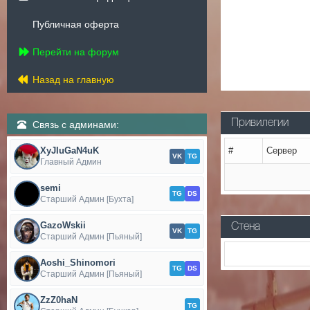
Публичная оферта
Перейти на форум
Назад на главную
Привилегии
Связь с админами:
XyJIuGaN4uK
#
Сервер
VK
TG
Главный Админ
semi
TG
DS
Старший Админ [Бухта]
GazoWskii
Стена
VK
TG
Старший Админ [Пьяный]
Aoshi_Shinomori
TG
DS
Старший Админ [Пьяный]
ZzZ0haN
TG