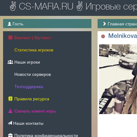
✌ CS-MAFIA.RU ✌ Игровые серв
Гость
Главная стра
Melnikov
Банлист | Мутлист
Статистика игроков
Наши игроки
Новости серверов
Техподдержка
Правила ресурса
Скачать клиент игры
Наши контакты
Политика конфиденциальности