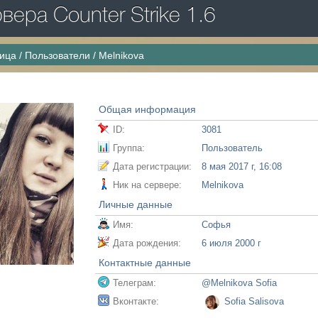
ера Counter Strike 1.6
ница
/
Пользователи
/
Melnikova
a
Общая информация
ID:
3081
Группа:
Пользователь
Дата регистрации:
8 мая 2017 г, 16:08
Ник на сервере:
Melnikova
Личные данные
Имя:
Софья
Дата рождения:
6 июля 2000 г
Контактные данные
Телеграм:
@Melnikova Sofia
Вконтакте:
Sofia Salisova