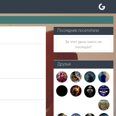
Последние посетители
За этот день никто не
посещал!
Друзья