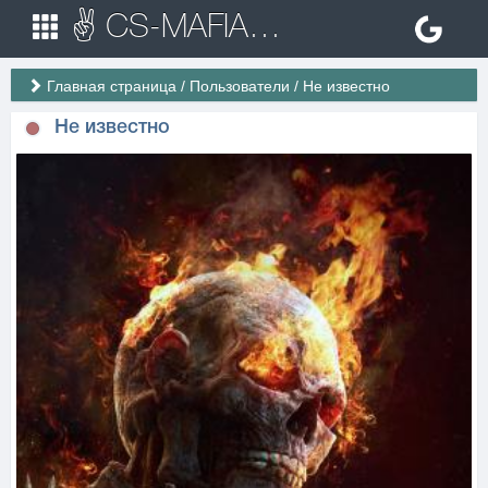
✌ CS-MAFIA.RU ✌ Игровые сервера Counter Strike 1.6
Главная страница
/
Пользователи
/
Не известно
Не известно