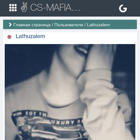
✌ CS-MAFIA.RU ✌ Игровые сервера Counter Strike 1.6
Главная страница
/
Пользователи
/
Lathuzalem
Lathuzalem