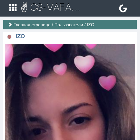
✌ CS-MAFIA.RU ✌ Игровые сервера Counter Strike 1.6
Главная страница
/
Пользователи
/
IZO
IZO