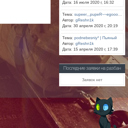
Дата: 16 июля 2020 г, 16:32
Тема:
supeer,,,pupeR~~egooor | Пьяный
Автор:
gReshn1k
Дата: 30 апреля 2020 г, 20:19
Тема:
podnebesniy* | Пьяный
Автор:
gReshn1k
Дата: 15 апреля 2020 г, 17:39
Последние заявки на разбан
Заявок нет