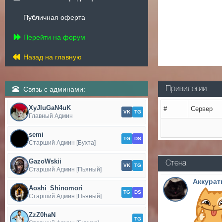
Публичная оферта
Перейти на форум
Назад на главную
Связь с админами:
Привилегии
XyJIuGaN4uK
#
Сервер
VK
TG
Главный Админ
semi
TG
DS
Старший Админ [Бухта]
GazoWskii
Стена
VK
TG
Старший Админ [Пьяный]
Аккурат
Aoshi_Shinomori
TG
DS
Старший Админ [Пьяный]
ZzZ0haN
TG