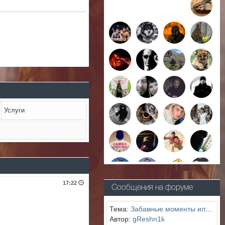
Услуги
17:22
Сообщения на форуме
Тема:
Забавные моменты или читеры вокруг нас!?
Автор:
gReshn1k