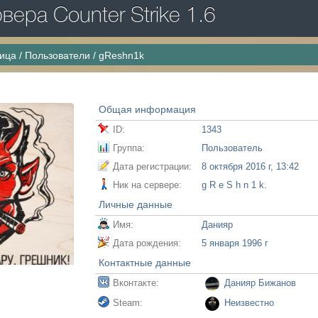
ера Counter Strike 1.6
ница
/
Пользователи
/
gReshn1k
Общая информация
ID:
1343
Группа:
Пользователь
Дата регистрации:
8 октября 2016 г, 13:42
Ник на сервере:
g R e S h n 1 k.
Личные данные
Имя:
Данияр
Дата рождения:
5 января 1996 г
Контактные данные
Вконтакте:
Данияр Бижанов
Steam:
Неизвестно