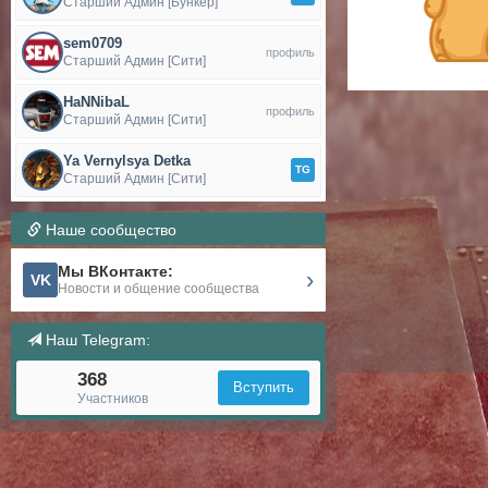
Старший Админ [Бункер]
sem0709
профиль
Старший Админ [Сити]
HaNNibaL
профиль
Старший Админ [Сити]
Ya Vernylsya Detka
TG
Старший Админ [Сити]
Наше сообщество
Мы ВКонтакте:
›
VK
Новости и общение сообщества
Наш Telegram:
368
Вступить
Участников