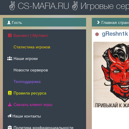
✌ CS-MAFIA.RU ✌ Игровые серв
Гость
Главная стра
gReshn1k
Банлист | Мутлист
Статистика игроков
Наши игроки
Новости серверов
Техподдержка
Правила ресурса
Скачать клиент игры
Наши контакты
Политика конфиденциальности