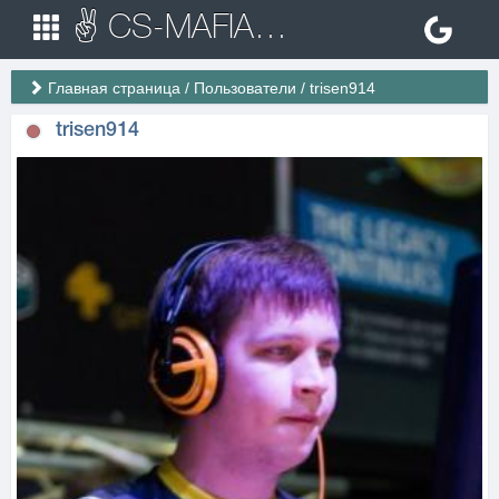
✌ CS-MAFIA.RU ✌ Игровые сервера Counter Strike 1.6
Главная страница
/
Пользователи
/
trisen914
trisen914