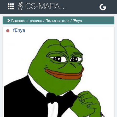
✌ CS-MAFIA.RU ✌ Игровые сервера Counter Strike 1.6
Главная страница
/
Пользователи
/
fEnya
fEnya