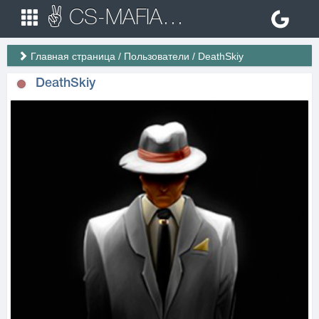
✌ CS-MAFIA.RU ✌ Игровые сервера Counter Strike 1.6
Главная страница
/
Пользователи
/
DeathSkiy
DeathSkiy