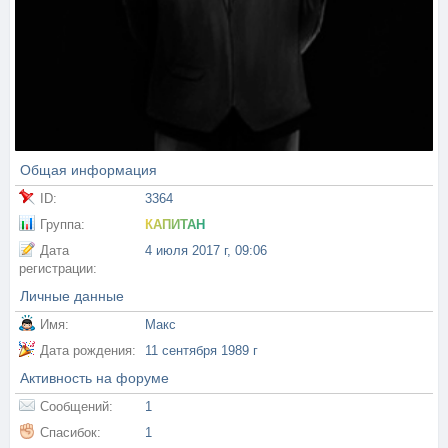
Общая информация
ID:
3364
Группа:
КАПИТАН
Дата
4 июля 2017 г, 09:06
регистрации:
Личные данные
Имя:
Макс
Дата рождения:
11 сентября 1989 г
Активность на форуме
Сообщений:
1
Спасибок:
1