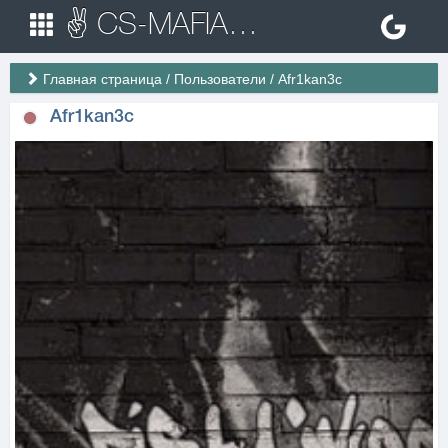
✌ CS-MAFIA.RU ✌ Игровые сервера Counter Strike 1.6
Главная страница
/
Пользователи
/
Afr1kan3c
Afr1kan3c