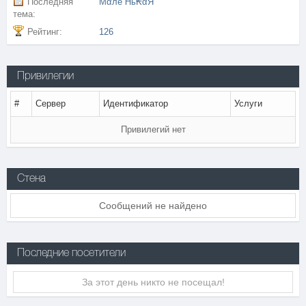
Последняя
ḾᾶлѐἯь₭ᾶЯ
тема:
Рейтинг:
126
Привилегии
#
Сервер
Идентификатор
Услуги
Привилегий нет
Стена
Сообщений не найдено
Последние посетители
За этот день никто не посещал!