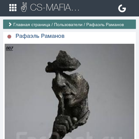
✌ CS-MAFIA.RU ✌ Игровые сервера Counter Strike 1.6
Главная страница
/
Пользователи
/
Рафаэль Раманов
Рафаэль Раманов