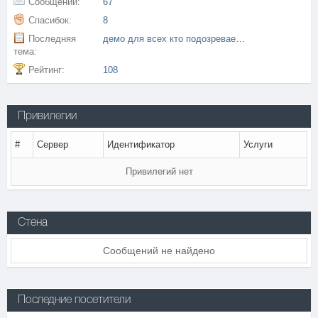
Сообщений:
67
Спасибок:
8
Последняя
демо для всех кто подозревает и пож каждую секунду не надо банит, попросите скину демо еше где старые адекватные админы?
тема:
Рейтинг:
108
Привилегии
#
Сервер
Идентификатор
Услуги
Привилегий нет
Стена
Сообщений не найдено
Последние посетители