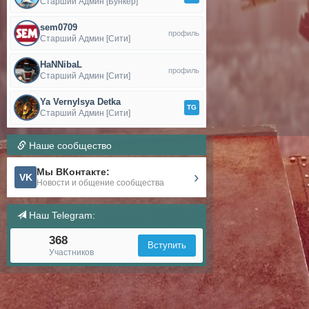
Старший Админ [Бункер]
sem0709
профиль
Старший Админ [Сити]
HaNNibaL
профиль
Старший Админ [Сити]
Ya Vernylsya Detka
TG
Старший Админ [Сити]
Наше сообщество
Мы ВКонтакте:
›
VK
Новости и общение сообщества
Наш Telegram:
368
Вступить
Участников