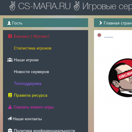
✌ CS-MAFIA.RU ✌ Игровые серв
Гость
Главная стра
___
Банлист | Мутлист
Статистика игроков
Наши игроки
Новости серверов
Техподдержка
Правила ресурса
Скачать клиент игры
Наши контакты
Политика конфиденциальности