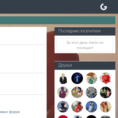
Последние посетители
За этот день никто не
посещал!
Друзья
ривал форум