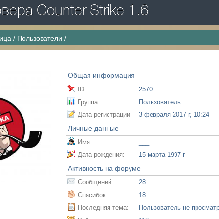
ера Counter Strike 1.6
ница
/
Пользователи
/
___
Общая информация
ID:
2570
Группа:
Пользователь
Дата регистрации:
3 февраля 2017 г, 10:24
Личные данные
Имя:
___
Дата рождения:
15 марта 1997 г
Активность на форуме
Сообщений:
28
Спасибок:
18
Последняя тема:
Пользователь не просмат