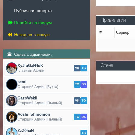
Публичная оферта
Привилегии
Перейти на форум
#
Сервер
Назад на главную
Связь с админами:
XyJIuGaN4uK
Стена
VK
TG
Главный Админ
semi
TG
DS
Старший Админ [Бухта]
GazoWskii
VK
TG
Старший Админ [Пьяный]
Aoshi_Shinomori
TG
DS
Старший Админ [Пьяный]
ZzZ0haN
TG