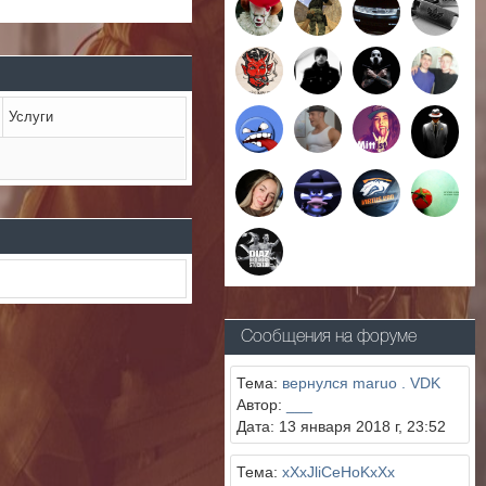
Услуги
Сообщения на форуме
Тема:
вернулся maruo . VDK
Автор:
___
Дата: 13 января 2018 г, 23:52
Тема:
xXxJliCeHoKxXx