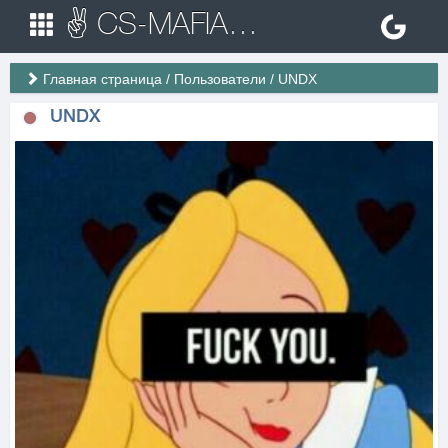
✌ CS-MAFIA.RU ✌ Игровые сервера Counter Strike 1.6
Главная страница
/
Пользователи
/
UNDX
UNDX