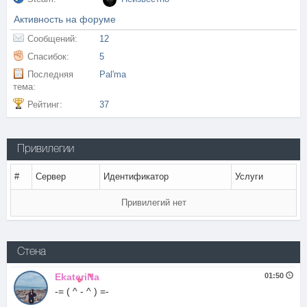
Активность на форуме
Сообщений:
12
Спасибок:
5
Последняя
Pal'ma
тема:
Рейтинг:
37
Привилегии
#
Сервер
Идентификатор
Услуги
Привилегий нет
Стена
EkateriNa
01:50
-= ( ^ - ^ ) =-