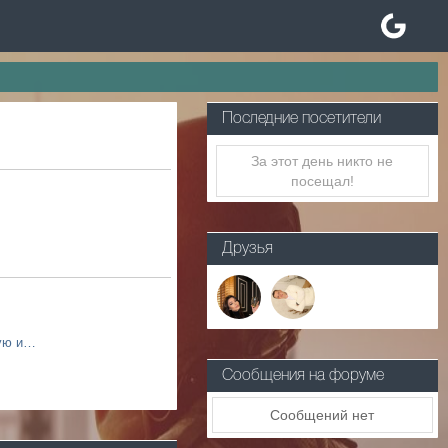
Последние посетители
За этот день никто не
посещал!
Друзья
не понимаю как вот за такую игру можно забанить
Сообщения на форуме
Сообщений нет