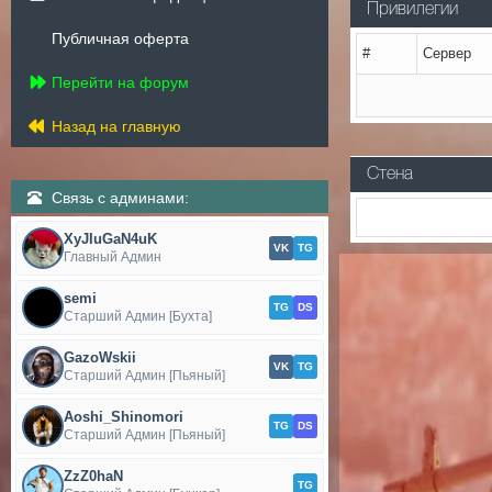
Привилегии
Публичная оферта
#
Сервер
Перейти на форум
Назад на главную
Стена
Связь с админами:
XyJIuGaN4uK
VK
TG
Главный Админ
semi
TG
DS
Старший Админ [Бухта]
GazoWskii
VK
TG
Старший Админ [Пьяный]
Aoshi_Shinomori
TG
DS
Старший Админ [Пьяный]
ZzZ0haN
TG