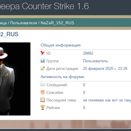
ера Counter Strike 1.6
ница
/
Пользователи
/
NaZaR_152_RUS
52_RUS
Общая информация
ID:
29892
Группа:
Пользователь
Дата регистрации:
25 февраля 2025 г, 23:29
Активность на форуме
Сообщений:
0
Спасибок:
0
Последняя тема:
Рейтинг:
0