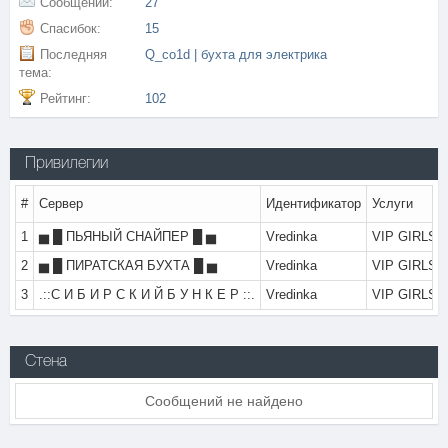
Сообщений:
27
Спасибок:
15
Последняя
Q_co1d | бухта для электрика
тема:
Рейтинг:
102
Привилегии
#
Сервер
Идентификатор
Услуги
1
▅ █ ПЬЯНЫЙ СНАЙПЕР █ ▅
Vredinka
VIP GIRLS: 
2
▅ █ ПИРАТСКАЯ БУХТА █ ▅
Vredinka
VIP GIRLS: 
3
.::С И Б И Р С К И Й Б У Н К Е Р ::.
Vredinka
VIP GIRLS: 
Стена
Сообщений не найдено