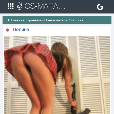
✌ CS-MAFIA.RU ✌ Игровые сервера Counter Strike 1.6
Главная страница
/
Пользователи
/
Полина
Полина