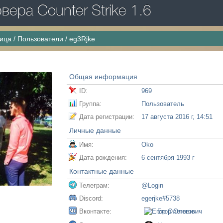
ера Counter Strike 1.6
ница
/
Пользователи
/
eg3Rjke
Общая информация
ID:
969
Группа:
Пользователь
Дата регистрации:
17 августа 2016 г, 14:51
Личные данные
Имя:
Oko
Дата рождения:
6 сентября 1993 г
Контактные данные
Телеграм:
@Login
Discord:
egerjke#5738
Вконтакте:
Егор Олегович