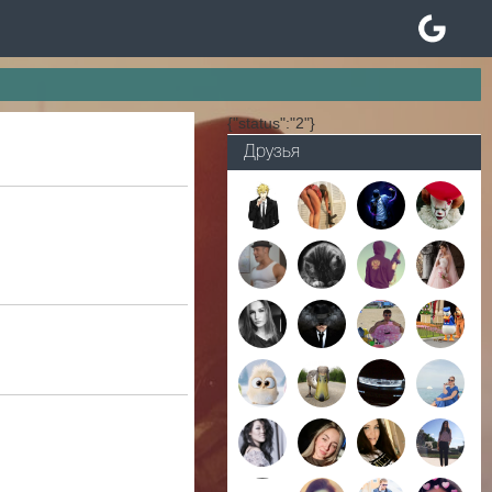
{"status":"2"}
Друзья