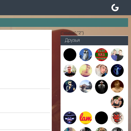
{"status":"2"}
Друзья