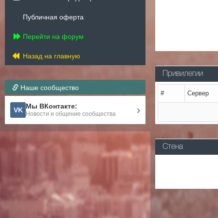
Публичная оферта
Перейти на форум
Назад на главную
Привилегии
Наше сообщество
#
Сервер
Мы ВКонтакте:
›
VK
Новости и общение сообщества
Стена