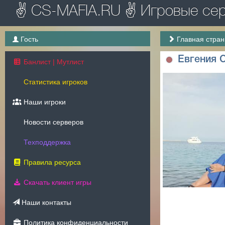
✌ CS-MAFIA.RU ✌ Игровые серв
Гость
Главная стра
Евгения 
Банлист | Мутлист
Статистика игроков
Наши игроки
Новости серверов
Техподдержка
Правила ресурса
Скачать клиент игры
Наши контакты
Политика конфиденциальности