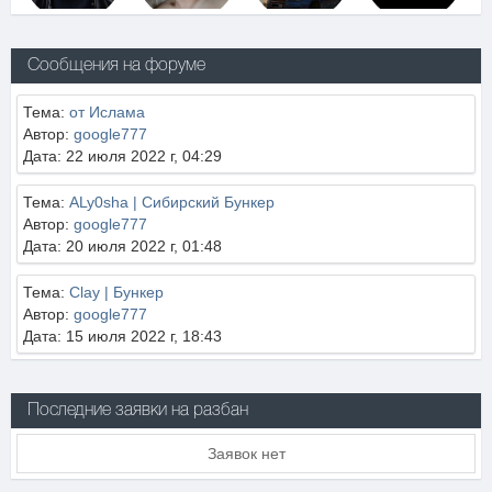
Сообщения на форуме
Тема:
от Ислама
Автор:
google777
Дата: 22 июля 2022 г, 04:29
Тема:
ALy0sha | Сибирский Бункер
Автор:
google777
Дата: 20 июля 2022 г, 01:48
Тема:
Clay | Бункер
Автор:
google777
Дата: 15 июля 2022 г, 18:43
Последние заявки на разбан
Заявок нет