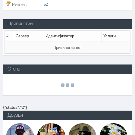
Рейтинг:
62
Привилегии
#
Сервер
Идентификатор
Услуги
Привилегий нет
Стена
{"status":"2"}
Друзья