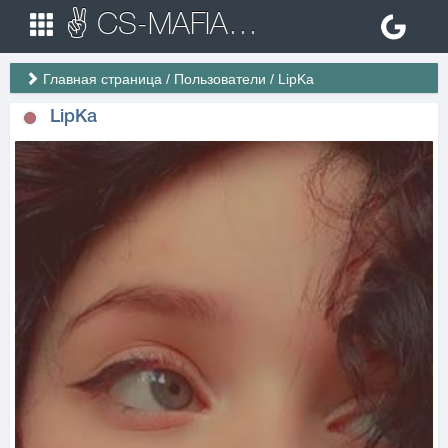
✌ CS-MAFIA.RU ✌ Игровые сервера Counter Strike 1.6
Главная страница
/
Пользователи
/
LipKa
LipKa