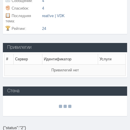
Сообщений:
4
Спасибок:
4
Последняя
reat!ve | VDK
тема:
Рейтинг:
24
Привилегии
#
Сервер
Идентификатор
Услуги
Привилегий нет
Стена
{"status":"2"}