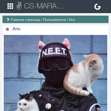
✌ CS-MAFIA.RU ✌ Игровые сервера Counter Strike 1.6
Главная страница
/
Пользователи
/
Anu
Anu