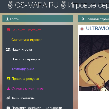
✌ CS-MAFIA.RU ✌ Игровые серв
Гость
Главная стра
ULTRAVI
Банлист | Мутлист
Статистика игроков
Наши игроки
Новости серверов
Техподдержка
Правила ресурса
Скачать клиент игры
Наши контакты
Политика конфиденциальности