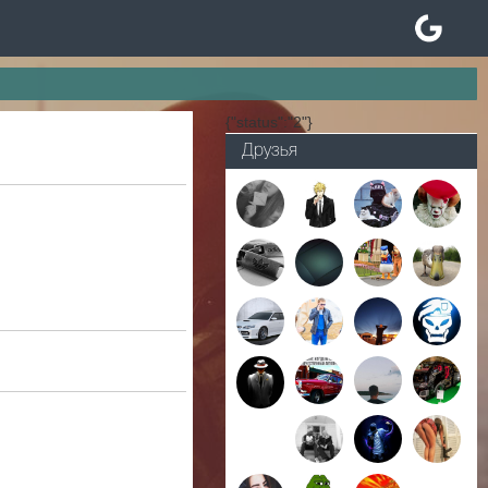
{"status":"2"}
Друзья