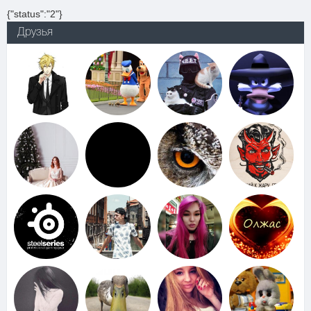
{"status":"2"}
Друзья