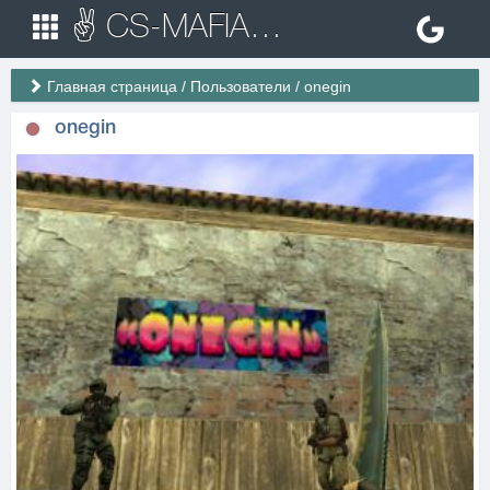
✌ CS-MAFIA.RU ✌ Игровые сервера Counter Strike 1.6
Главная страница
/
Пользователи
/
onegin
onegin