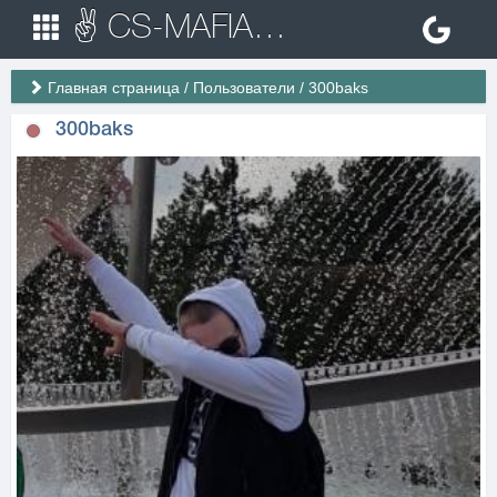
✌ CS-MAFIA.RU ✌ Игровые сервера Counter Strike 1.6
Главная страница
/
Пользователи
/
300baks
300baks