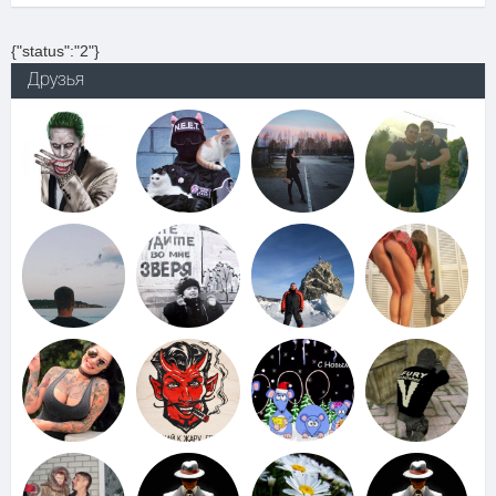
{"status":"2"}
Друзья