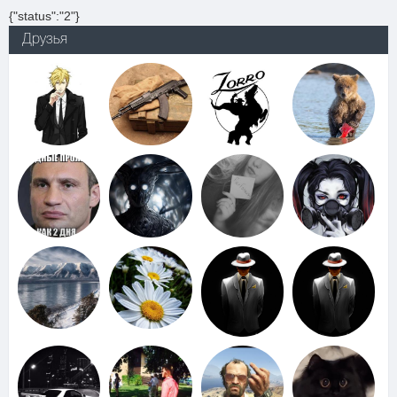
{"status":"2"}
Друзья