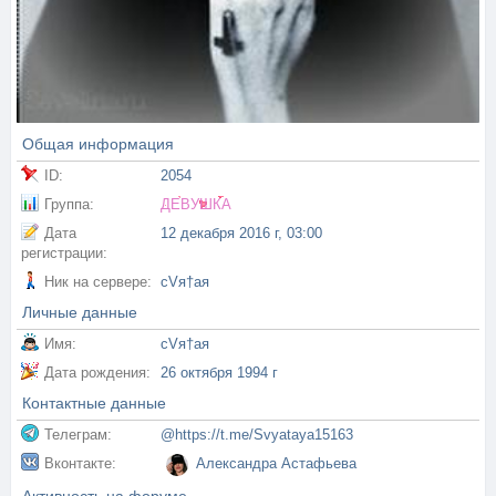
Общая информация
ID:
2054
Группа:
ДЕВУШКА
Дата
12 декабря 2016 г, 03:00
регистрации:
Ник на сервере:
сVя†ая
Личные данные
Имя:
сVя†ая
Дата рождения:
26 октября 1994 г
Контактные данные
Телеграм:
@https://t.me/Svyataya15163
Вконтакте:
Александра Астафьева