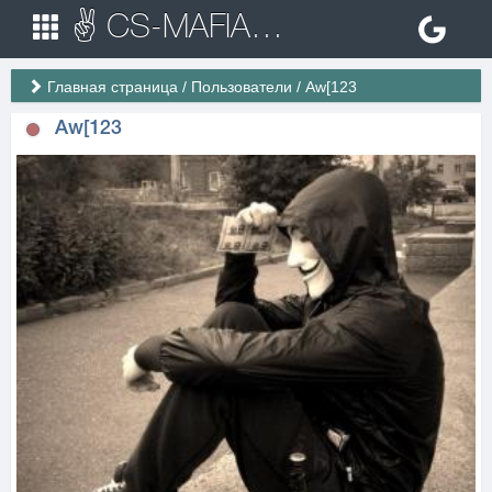
✌ CS-MAFIA.RU ✌ Игровые сервера Counter Strike 1.6
Главная страница
/
Пользователи
/
Aw[123
Aw[123