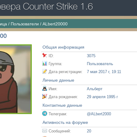
ера Counter Strike 1.6
ница
/
Пользователи
/
ALbert20000
000
Общая информация
ID:
3075
Группа:
Пользователь
Дата регистрации:
7 мая 2017 г, 19:11
Личные данные
Имя:
Альберт
Дата рождения:
29 апреля 1995 г
Контактные данные
Телеграм:
@ALbert2000
Активность на форуме
Сообщений:
20