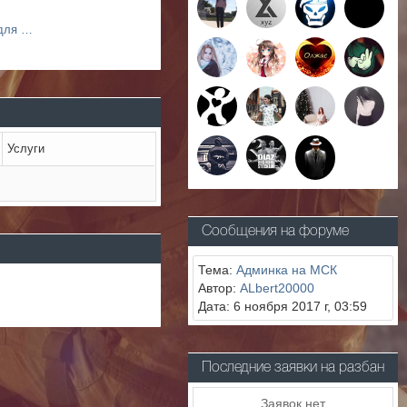
Конкурс на лучшую идею для названия нового сервера КСДМ
Услуги
Сообщения на форуме
Тема:
Админка на МСК
Автор:
ALbert20000
Дата: 6 ноября 2017 г, 03:59
Последние заявки на разбан
Заявок нет