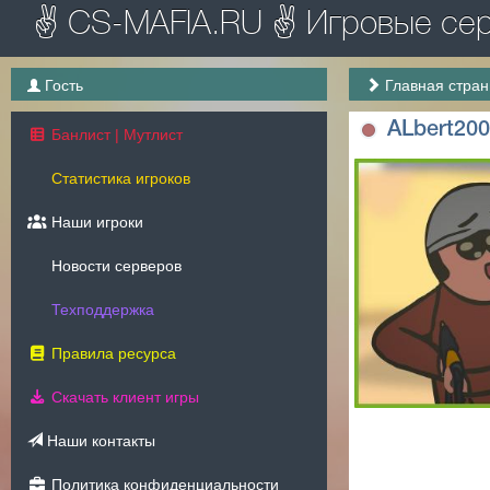
✌ CS-MAFIA.RU ✌ Игровые серв
Гость
Главная стра
ALbert20
Банлист | Мутлист
Статистика игроков
Наши игроки
Новости серверов
Техподдержка
Правила ресурса
Скачать клиент игры
Наши контакты
Политика конфиденциальности