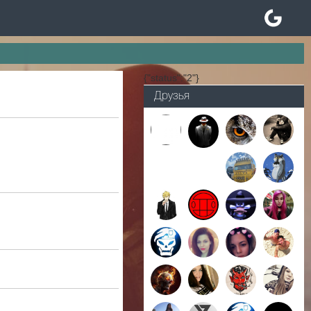
{"status":"2"}
Друзья