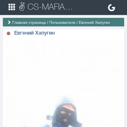
✌ CS-MAFIA.RU ✌ Игровые сервера Counter Strike 1.6
Главная страница
/
Пользователи
/
Евгений Хапугин
Евгений Хапугин