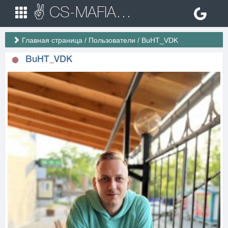
✌ CS-MAFIA.RU ✌ Игровые сервера Counter Strike 1.6
Главная страница
/
Пользователи
/
BuHT_VDK
BuHT_VDK