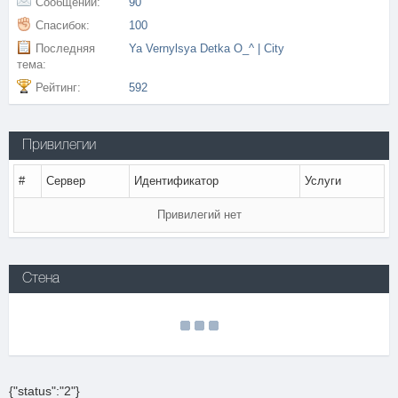
Сообщений:
90
Спасибок:
100
Последняя
Ya Vernylsya Detka O_^ | City
тема:
Рейтинг:
592
Привилегии
#
Сервер
Идентификатор
Услуги
Привилегий нет
Стена
{"status":"2"}