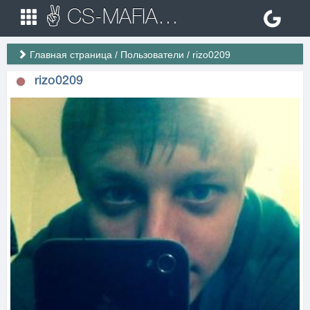
✌ CS-MAFIA.RU ✌ Игровые сервера Counter Strike 1.6
Главная страница
/
Пользователи
/
rizo0209
rizo0209