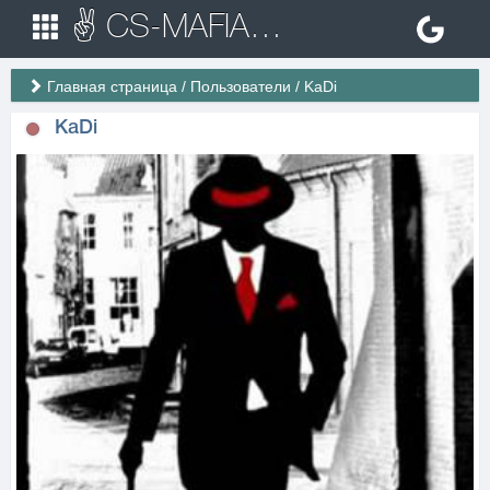
✌ CS-MAFIA.RU ✌ Игровые сервера Counter Strike 1.6
Главная страница
/
Пользователи
/
KaDi
KaDi