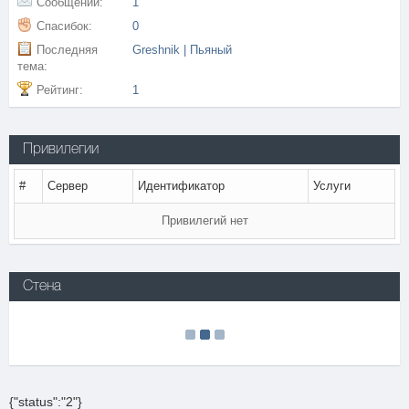
Сообщений:
1
Спасибок:
0
Последняя
Greshnik | Пьяный
тема:
Рейтинг:
1
Привилегии
#
Сервер
Идентификатор
Услуги
Привилегий нет
Стена
{"status":"2"}