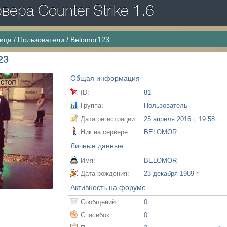
ера Counter Strike 1.6
ница
/
Пользователи
/
Belomor123
23
Общая информация
ID:
81
Группа:
Пользователь
Дата регистрации:
25 апреля 2016 г, 19:58
Ник на сервере:
BELOMOR
Личные данные
Имя:
BELOMOR
Дата рождения:
23 декабря 1989 г
Активность на форуме
Сообщений:
0
Спасибок:
0