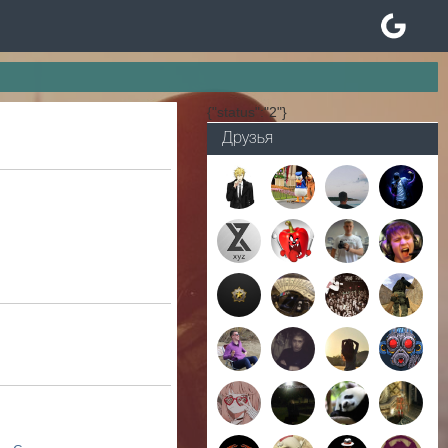
{"status":"2"}
Друзья