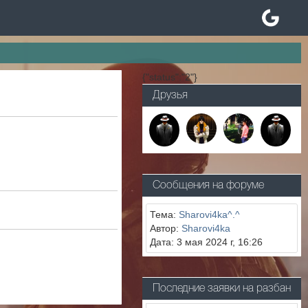
{"status":"2"}
Друзья
Сообщения на форуме
Тема:
Sharovi4ka^.^
Автор:
Sharovi4ka
Дата: 3 мая 2024 г, 16:26
Последние заявки на разбан