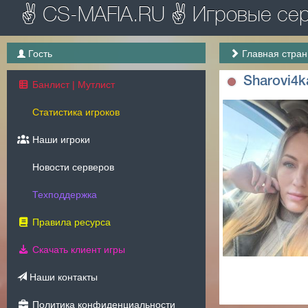
✌ CS-MAFIA.RU ✌ Игровые серв
Гость
Главная стра
Sharovi4k
Банлист | Мутлист
Статистика игроков
Наши игроки
Новости серверов
Техподдержка
Правила ресурса
Скачать клиент игры
Наши контакты
Политика конфиденциальности