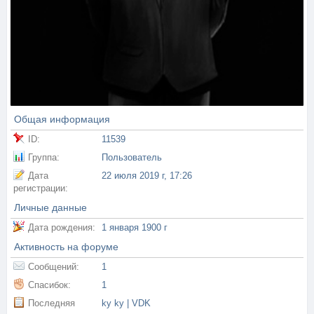
Общая информация
ID:
11539
Группа:
Пользователь
Дата
22 июля 2019 г, 17:26
регистрации:
Личные данные
Дата рождения:
1 января 1900 г
Активность на форуме
Сообщений:
1
Спасибок:
1
Последняя
ky ky | VDK