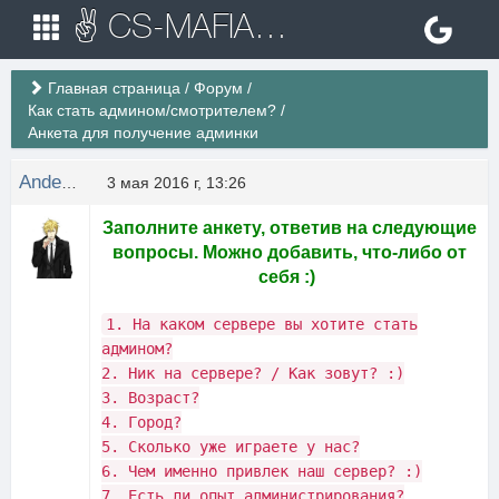
✌ CS-MAFIA.RU ✌ Игровые сервера Counter Strike 1.6
Главная страница
/
Форум
/
Как стать админом/смотрителем?
/
Анкета для получение админки
Anderson
3 мая 2016 г, 13:26
Заполните анкету, ответив на следующие
вопросы. Можно добавить, что-либо от
себя :)
1. На каком сервере вы хотите стать
админом?
2. Ник на сервере? / Как зовут? :)
3. Возраст?
4. Город?
5. Сколько уже играете у нас?
6. Чем именно привлек наш сервер? :)
7. Есть ли опыт администрирования?