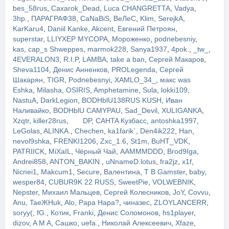
bes_58rus
,
Caxarok_Dead
,
Luca CHANGRETTA
,
Vadya
,
3hp.
,
ПАРАГРАФ38
,
CaNaBiS
,
ВеЛеС
,
Klim
,
SerejkA
,
KarKaru4
,
Daniil Kanke
,
Akcent
,
Евгений Петроян
,
superstar
,
LLIYXEP MYCOPA
,
Мороженко
,
podnebesniy
,
kas
,
cap_s Shweppes
,
marmok228
,
Sanya1937
,
4pok.
,
_tw_
,
4EVERALON3
,
R.I.P
,
LAMBA
,
take a ban
,
Сергей Макаров
,
Sheva1104
,
Денис Анненков
,
PROLegenda
,
Сергей
Шакарян
,
TIGR
,
Podnebesnyi
,
XAMLO_34_
,
макс was
Eshka
,
Milasha
,
OSIRIS
,
Amphetamine
,
Sula
,
lokki109
,
NastuA
,
DarkLegion
,
BODHblU138RUS KUSH
,
Иван
Наливайко
,
BODHblU CAMYPAU
,
Sad_Devil
,
XULIGANKA
,
Xzqtr
,
killer28rus
,
᠌ ᠌ ᠌᠌ ᠌ ᠌ ᠌ ᠌DP
,
CAHTA Кузбасс
,
antoshka1997
,
LeGolas
,
ALINKA.
,
Chechen
,
ka1farik`
,
Den4ik222
,
Han
,
nevol9shka
,
FRENKI1206
,
Zxc_1.6
,
St1m
,
BuHT_VDK
,
PATRIICK
,
MiХaIL
,
Чёрный Чай
,
AAMMMDDD
,
Brod9Iga
,
Andrei858
,
ANTON_BAKIN.
,
uNnameD.lotus
,
fra2jz
,
x1f
,
Nicnei1
,
Makcum1
,
Secure
,
Валентина
,
T B Gamster
,
baby
,
wesper84
,
CUBUR9K 22 RUSS
,
SweetPie
,
VOLWEBNIK
,
Nepster
,
Михаил Мальцев
,
Сергей Колесников
,
JoY
,
Covvu
,
Anu
,
TaeЖHuk
,
Alo, Papa Hapa?
,
чиназес
,
ZLOYLANCERR
,
soryy(
,
fG.
,
Котик
,
Franki
,
Денис Соломонов
,
hs1player
,
dizov
,
A M A
,
Сашко
,
uefa.
,
Николай Алексеевич
,
Xfaze
,