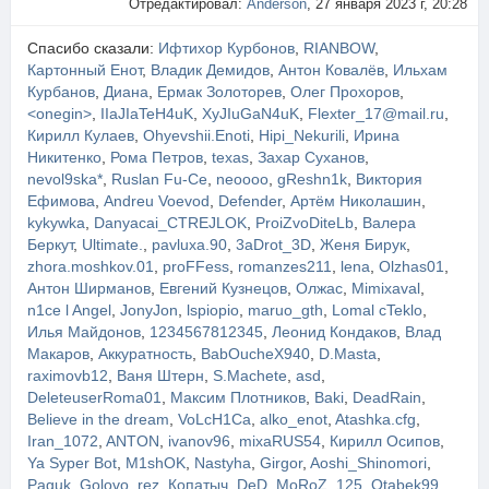
Отредактировал:
Anderson
, 27 января 2023 г, 20:28
Спасибо сказали:
Ифтихор Курбонов
,
RIANBOW
,
Картонный Енот
,
Владик Демидов
,
Антон Ковалёв
,
Ильхам
Курбанов
,
Диана
,
Ермак Золоторев
,
Олег Прохоров
,
<onegin>
,
IIaJIaTeH4uK
,
XyJIuGaN4uK
,
Flexter_17@mail.ru
,
Кирилл Кулаев
,
Ohyevshii.Enoti
,
Hipi_Nekurili
,
Ирина
Никитенко
,
Рома Петров
,
texas
,
Захар Суханов
,
nevol9ska*
,
Ruslan Fu-Ce
,
neoooo
,
gReshn1k
,
Виктория
Ефимова
,
Andreu Voevod
,
Defender
,
Артём Николашин
,
kykywka
,
Danyacai_CTREJLOK
,
ProiZvoDiteLb
,
Валера
Беркут
,
Ultimate.
,
pavluxa.90
,
3aDrot_3D
,
Женя Бирук
,
zhora.moshkov.01
,
proFFess
,
romanzes211
,
lena
,
Olzhas01
,
Антон Ширманов
,
Евгений Кузнецов
,
Олжас
,
Mimixaval
,
n1ce l Angel
,
JonyJon
,
lspiopio
,
maruo_gth
,
Lomal cTeklo
,
Илья Майдонов
,
1234567812345
,
Леонид Кондаков
,
Влад
Макаров
,
Аккуратность
,
BabOucheX940
,
D.Masta
,
raximovb12
,
Ваня Штерн
,
S.Machete
,
asd
,
DeleteuserRoma01
,
Максим Плотников
,
Baki
,
DeadRain
,
Believe in the dream
,
VoLcH1Ca
,
alko_enot
,
Atashka.cfg
,
Iran_1072
,
ANTON
,
ivanov96
,
mixaRUS54
,
Кирилл Осипов
,
Ya Syper Bot
,
M1shOK
,
Nastyha
,
Girgor
,
Aoshi_Shinomori
,
Paguk
,
Golovo_rez
,
Копатыч
,
DeD_MoRoZ_125
,
Otabek99
,