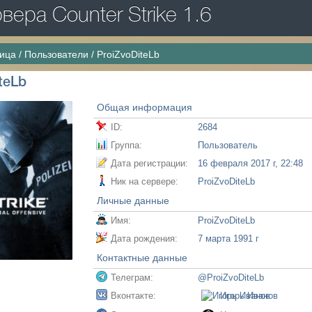
ера Counter Strike 1.6
ница
/
Пользователи
/
ProiZvoDiteLb
teLb
Общая информация
ID:
2684
Группа:
Пользователь
Дата регистрации:
16 февраля 2017 г, 22:48
Ник на сервере:
ProiZvoDiteLb
Личные данные
Имя:
ProiZvoDiteLb
Дата рождения:
7 марта 1991 г
Контактные данные
Телеграм:
@ProiZvoDiteLb
Вконтакте:
Игорь Иванов