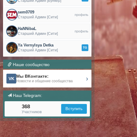
Старший Админ [Бункер]
sem0709
профиль
Старший Админ [Сити]
HaNNibaL
профиль
Старший Админ [Сити]
Ya Vernylsya Detka
TG
Старший Админ [Сити]
Наше сообщество
Мы ВКонтакте:
›
VK
Новости и общение сообщества
Наш Telegram:
368
Вступить
Участников