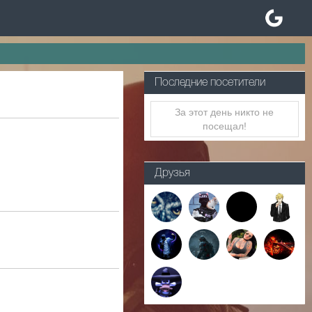
Последние посетители
За этот день никто не
посещал!
Друзья