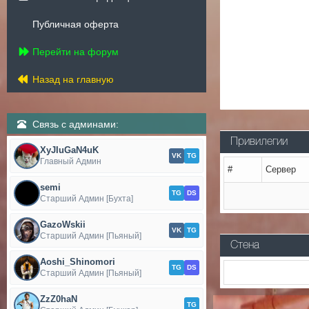
Публичная оферта
Перейти на форум
Назад на главную
Связь с админами:
Привилегии
XyJIuGaN4uK
VK
TG
Главный Админ
#
Сервер
semi
TG
DS
Старший Админ [Бухта]
GazoWskii
VK
TG
Старший Админ [Пьяный]
Стена
Aoshi_Shinomori
TG
DS
Старший Админ [Пьяный]
ZzZ0haN
TG