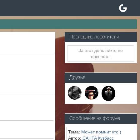
Последние посетители
За этот день никто не
посещал!
Друзья
Сообщения на форуме
Тема:
Может помнит кто )
Автор:
CAHTA Кузбасс