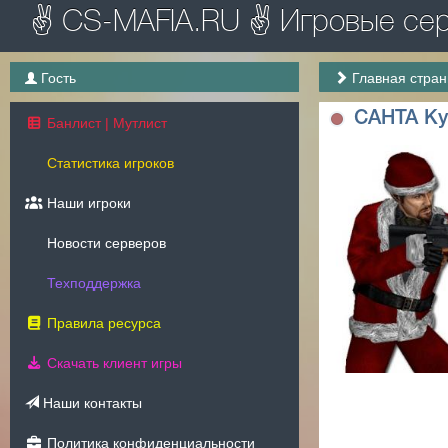
✌ CS-MAFIA.RU ✌ Игровые серв
Гость
Главная стра
CAHTA Ку
Банлист | Мутлист
Статистика игроков
Наши игроки
Новости серверов
Техподдержка
Правила ресурса
Скачать клиент игры
Наши контакты
Политика конфиденциальности