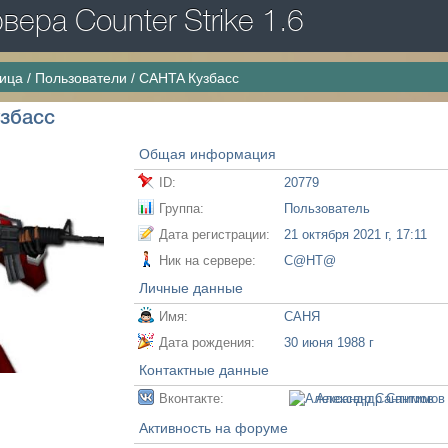
ера Counter Strike 1.6
ница
/
Пользователи
/
CAHTA Кузбасс
збасс
Общая информация
ID:
20779
Группа:
Пользователь
Дата регистрации:
21 октября 2021 г, 17:11
Ник на сервере:
C@HТ@
Личные данные
Имя:
САНЯ
Дата рождения:
30 июня 1988 г
Контактные данные
Вконтакте:
Александр Сантимов
Активность на форуме