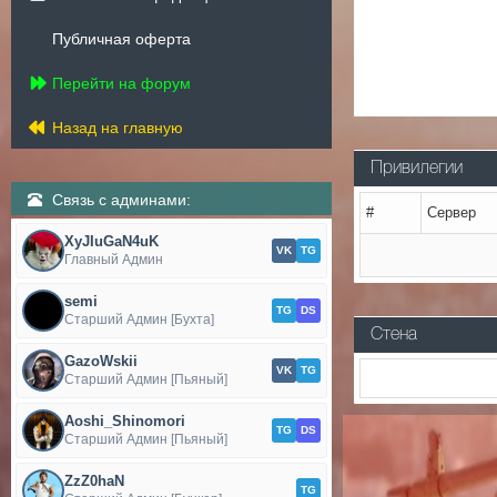
Публичная оферта
Перейти на форум
Назад на главную
Привилегии
Связь с админами:
#
Сервер
XyJIuGaN4uK
VK
TG
Главный Админ
semi
TG
DS
Старший Админ [Бухта]
Стена
GazoWskii
VK
TG
Старший Админ [Пьяный]
Aoshi_Shinomori
TG
DS
Старший Админ [Пьяный]
ZzZ0haN
TG