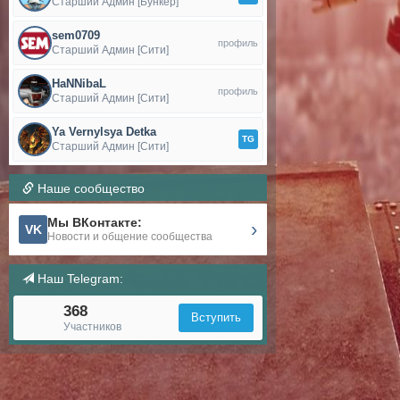
Старший Админ [Бункер]
sem0709
профиль
Старший Админ [Сити]
HaNNibaL
профиль
Старший Админ [Сити]
Ya Vernylsya Detka
TG
Старший Админ [Сити]
Наше сообщество
Мы ВКонтакте:
›
VK
Новости и общение сообщества
Наш Telegram:
368
Вступить
Участников