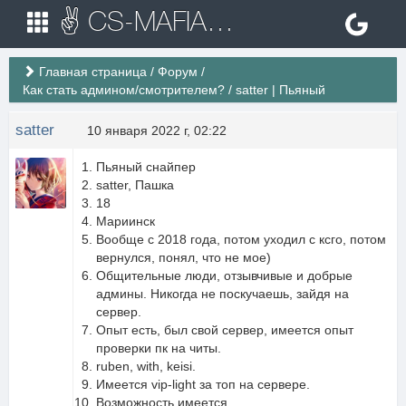
✌ CS-MAFIA.RU ✌ Игровые сервера Counter Strike 1.6
Главная страница
/
Форум
/
Как стать админом/смотрителем?
/
satter | Пьяный
satter
10 января 2022 г, 02:22
Пьяный снайпер
satter, Пашка
18
Мариинск
Вообще с 2018 года, потом уходил с ксго, потом
вернулся, понял, что не мое)
Общительные люди, отзывчивые и добрые
админы. Никогда не поскучаешь, зайдя на
сервер.
Опыт есть, был свой сервер, имеется опыт
проверки пк на читы.
ruben, with, keisi.
Имеется vip-light за топ на сервере.
Возможность имеется.