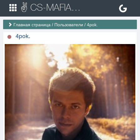
✌ CS-MAFIA.RU ✌ Игровые сервера Counter Strike 1.6
Главная страница
/
Пользователи
/
4pok.
4pok.