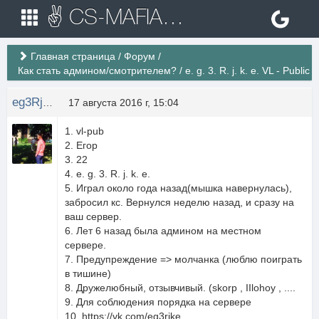
✌ CS-MAFIA.RU ✌ Игровые сервера Counter Strike 1.6
Главная страница
/
Форум
/
Как стать админом/смотрителем?
/
e. g. 3. R. j. k. e. VL - Public
eg3Rjke
17 августа 2016 г, 15:04
1. vl-pub
2. Егор
3. 22
4. e. g. 3. R. j. k. e.
5. Играл около года назад(мышка навернулась),
забросил кс. Вернулся неделю назад, и сразу на
ваш сервер.
6. Лет 6 назад была админом на местном
сервере.
7. Предупреждение => молчанка (люблю поиграть
в тишине)
8. Дружелюбный, отзывчивый. (skorp , IIlohoy , ....
9. Для соблюдения порядка на сервере
10. https://vk.com/eg3rjke