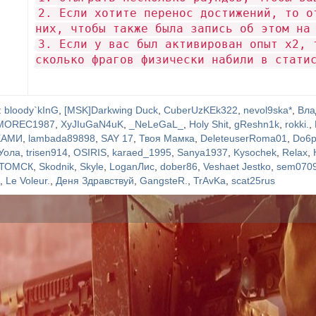
2. Если хотите перенос достижений, то о
них, чтобы также была запись об этом на
3. Если у вас был активирован опыт х2, 
сколько фрагов физически набили в стати
:
bloody`kInG
,
[MSK]Darkwing Duck
,
CuberUzKEk322
,
nevol9ska*
,
Вла
MOREC1987
,
XyJIuGaN4uK
,
_NeLeGaL_
,
Holy Shit
,
gReshn1k
,
rokki.
,
ХАМИ
,
lambada89898
,
SAY 17
,
Твоя Мамка
,
DeleteuserRoma01
,
Do6p
Уола
,
trisen914
,
OSIRIS
,
karaed_1995
,
Sanya1937
,
Kysochek
,
Relax
,
ТОМСК
,
Skodnik
,
Skyle
,
LoganЛис
,
dober86
,
Veshaet Jestko
,
sem070
в
,
Le Voleur.
,
Деня Здравствуй
,
GangsteR.
,
TrAvKa
,
scat25rus