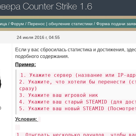
ера Counter Strike 1.6
ница
/
Форум
/
Перенос | обнуление статистики
/
Форма подачи заяво
24 июля 2016 г, 04:55
Если у вас сбросилась статистика и достижения, зде
подобного содержания.
Пример:
1. Укажите сервер (название или IP-ад
2. Укажите, что хотели бы перенести (с
сразу)
3. Укажите ваш игровой ник
4. Укажите ваш старый STEAMID (для дос
0
5. Укажите ваш новый STEAMID (Посмотре
Условия:
1. Отыграть несколько раундов, чтобы ва