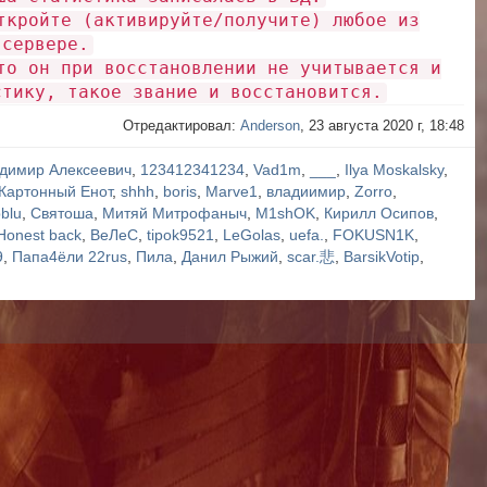
ткройте (активируйте/получите) любое из
 сервере.
то он при восстановлении не учитывается и
стику, такое звание и восстановится.
Отредактировал:
Anderson
, 23 августа 2020 г, 18:48
димир Алексеевич
,
123412341234
,
Vad1m
,
___
,
Ilya Moskalsky
,
Картонный Енот
,
shhh
,
boris
,
Marve1
,
владиимир
,
Zorro
,
blu
,
Святоша
,
Митяй Митрофаныч
,
M1shOK
,
Кирилл Осипов
,
Honest back
,
ВеЛеС
,
tipok9521
,
LeGolas
,
uefa.
,
FOKUSN1K
,
9
,
Папа4ёли 22rus
,
Пила
,
Данил Рыжий
,
scar.悲
,
BarsikVotip
,