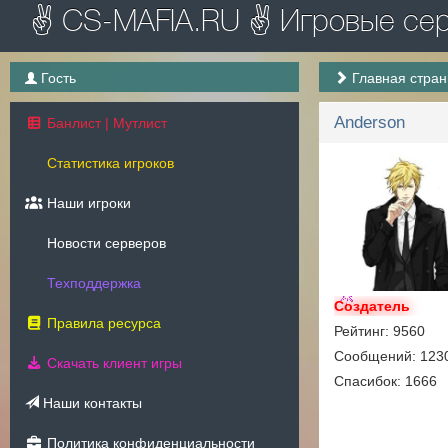
✌ CS-MAFIA.RU ✌ Игровые серв
Гость
Главная стра
Anderson
Банлист | Мутлист
Статистика игроков
Наши игроки
Новости серверов
Техподдержка
Создатель
Правила ресурса
Рейтинг: 9560
Сообщений: 123
Скачать клиент игры
Спасибок: 1666
Наши контакты
Политика конфиденциальности