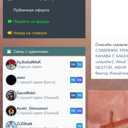
Публичная оферта
Перейти на форум
Назад на главную
Спасибо сказали
СЛАВЯНИН
,
PRI
Связь с админами:
КАНАВА С КАКА
vodyaNo1
,
Абый 
XyJIuGaN4uK
VK
TG
Главный Админ
NESTOR
,
ЖЕНЯ 
Виктор Измайло
semi
TG
DS
Старший Админ [Бухта]
GazoWskii
VK
TG
Старший Админ [Пьяный]
Aoshi_Shinomori
TG
DS
Старший Админ [Пьяный]
ZzZ0haN
TG