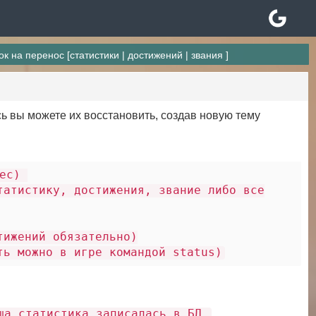
к на перенос [статистики | достижений | звания ]
сь вы можете их восстановить, создав новую тему
рес)
татистику, достижения, звание либо все
тижений обязательно)
ть можно в игре командой status)
ша статистика записалась в БД.