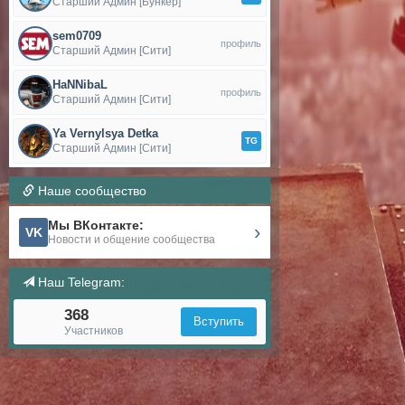
Старший Админ [Бункер]
sem0709
профиль
Старший Админ [Сити]
HaNNibaL
профиль
Старший Админ [Сити]
Ya Vernylsya Detka
TG
Старший Админ [Сити]
Наше сообщество
Мы ВКонтакте:
›
VK
Новости и общение сообщества
Наш Telegram:
368
Вступить
Участников