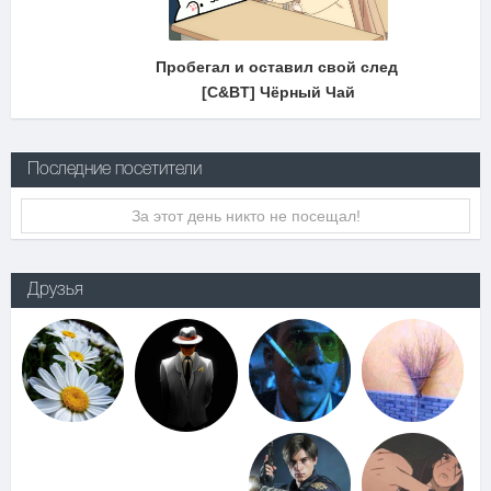
Пробегал и оставил свой след
[C&BT] Чëрный Чай
Последние посетители
За этот день никто не посещал!
Друзья