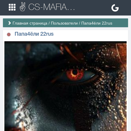
✌ CS-MAFIA.RU ✌ Игровые сервера Counter Strike 1.6
Главная страница
/
Пользователи
/
Папа4ёли 22rus
Папа4ёли 22rus