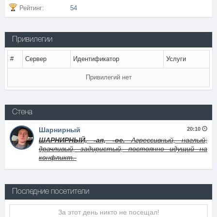
Рейтинг:
54
Привилегии
#
Сервер
Идентификатор
Услуги
Привилегий нет
Стена
Шарнирный
20:10
ШАРН
И
РНЫЙ, -ая, -ое.
Агрессивный, наглый;
драчливый, задиристый, постоянно идущий на
конфликт.
Последние посетители
За этот день никто не посещал!