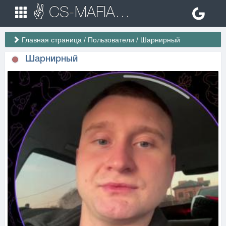
✌ CS-MAFIA.RU ✌ Игровые сервера Counter Strike 1.6
Главная страница
/
Пользователи
/
Шарнирный
Шарнирный