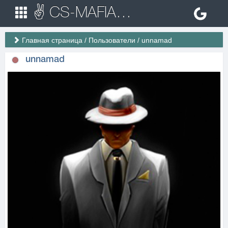
✌ CS-MAFIA.RU ✌ Игровые сервера Counter Strike 1.6
Главная страница
/
Пользователи
/
unnamad
unnamad