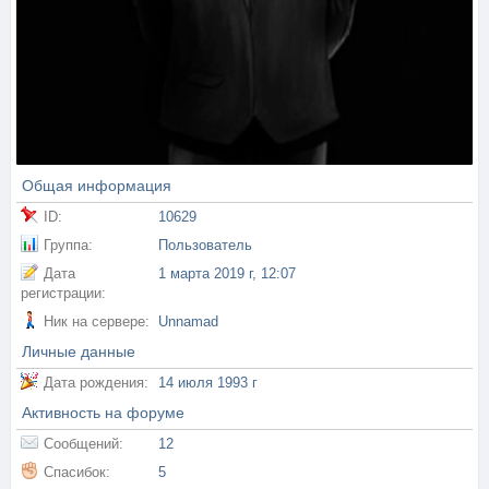
Общая информация
ID:
10629
Группа:
Пользователь
Дата
1 марта 2019 г, 12:07
регистрации:
Ник на сервере:
Unnamad
Личные данные
Дата рождения:
14 июля 1993 г
Активность на форуме
Сообщений:
12
Спасибок:
5