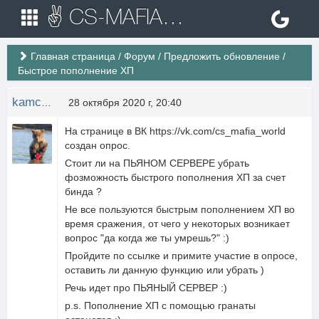
✌ CS-MAFIA.RU ✌ Игровые сервера Counter Strike 1.6
Главная страница
/
Форум
/
Предложить обновление
/
Быстрое пополнение ХП
kamchatka[1]
28 октября 2020 г, 20:40
На странице в ВК https://vk.com/cs_mafia_world
создан опрос.
Стоит ли на ПЬЯНОМ СЕРВЕРЕ убрать
фозможность быстрого пополнения ХП за счет
бинда ?
Не все пользуются быстрым пополнением ХП во
время сражения, от чего у некоторых возникает
вопрос "да когда же ты умрешь?" :)
Пройдите по ссылке и примите участие в опросе,
оставить ли данную функцию или убрать )
Речь идет про ПЬЯНЫЙ СЕРВЕР :)
p.s. Пополнение ХП с помощью гранаты