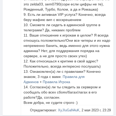
это zelda03, sem0790(сори если цифры не те),
Рожденный, Турбо, Колом, а да и Ромашка)
9. Есть ли активная VIP услуга? Конечно, всегда
беру мафию вип с воскрешением
10. Сможете ли сидеть в админской группе в
телеграмм? Да, никаких проблем
11. Ваше отношение к игрокам в целом? Я всегда
отношусь положительно!Они все читеры и их надо
непременно банить, ведь именно для этого нужна
админка? Нет, для поддержания порядка на
сервере, а не для просто своих утех)
12. Как относишься к критике в свой адрес?
Положительно, всегда интересно послушать)
13. Ознакомлен(а) ли с правилами? Конечно
знаком, 3 года с вами.
Правила для
Админов
+
Правила Игрока
14. Согласен(а) ли ты следить за сервером и
сообщать обо всех сбоях/багах/лагах в его
работе?Да, согласен.
Всем добра, не судите строго :)
Отредактировал:
XyJIuGaN4uK
, 2 мая 2023 г, 23:29