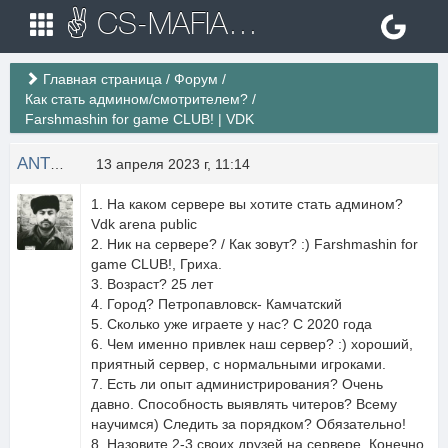
✌ CS-MAFIA.RU ✌ Игровые сервера Counter Strike 1.6
Главная страница
/
Форум
/
Как стать админом/смотрителем?
/
Farshmashin for game CLUB! | VDK
ANTON_BAKIN.
13 апреля 2023 г, 11:14
1. На каком сервере вы хотите стать админом?
Vdk arena public
2. Ник на сервере? / Как зовут? :) Farshmashin for
game CLUB!, Гриха.
3. Возраст? 25 лет
4. Город? Петропавловск- Камчатский
5. Сколько уже играете у нас? С 2020 года
6. Чем именно привлек наш сервер? :) хороший,
приятный сервер, с нормальными игроками.
7. Есть ли опыт администрирования? Очень
давно. Способность выявлять читеров? Всему
научимся) Следить за порядком? Обязательно!
8. Назовите 2-3 своих друзей на сервере. Конечно